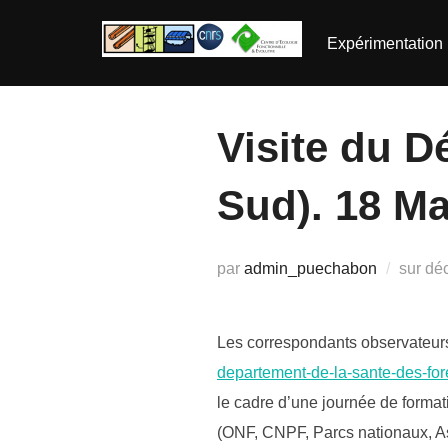
Aller
au
Expérimentation
contenu
Visite du D
Sud). 18 Ma
Pub
par
admin_puechabon
sur
dé
le
Les correspondants observateurs
departement-de-la-sante-des-fore
le cadre d’une journée de formati
(ONF, CNPF, Parcs nationaux, Ass