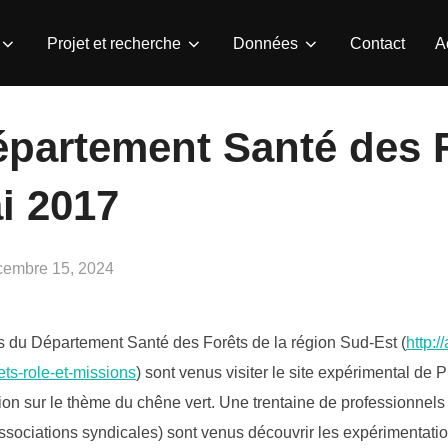
Projet et recherche
Données
Contact
A
épartement Santé des 
i 2017
lié
cembre 15, 2024
 du Département Santé des Forêts de la région Sud-Est (
http:/
ts-role-et-missions
) sont venus visiter le site expérimental d
on sur le thème du chêne vert. Une trentaine de professionnels d
ociations syndicales) sont venus découvrir les expérimentation