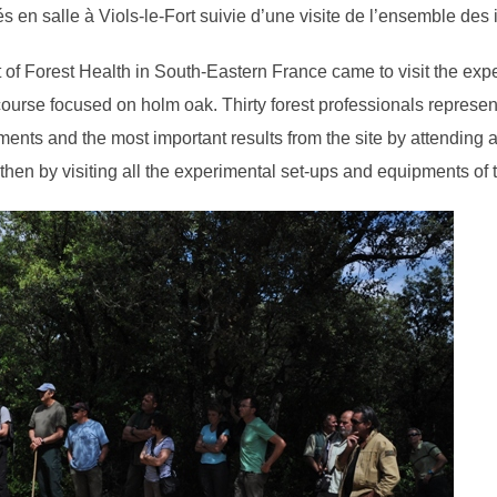
en salle à Viols-le-Fort suivie d’une visite de l’ensemble des i
of Forest Health in South-Eastern France came to visit the exp
urse focused on holm oak. Thirty forest professionals representi
ments and the most important results from the site by attending 
d then by visiting all the experimental set-ups and equipments of t