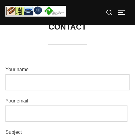
Aller
Rechercher :
au
PERM
contenu
CONTACT
Your name
Your email
Subject