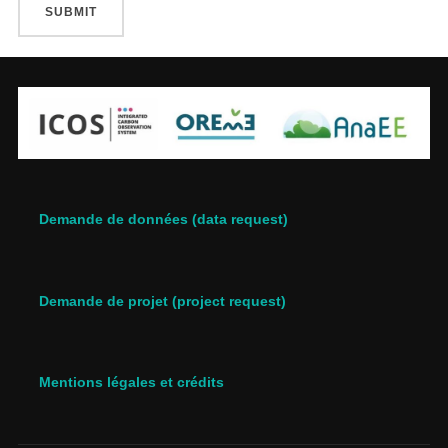
Demande de données (data request)
Demande de projet (project request)
Mentions légales et crédits