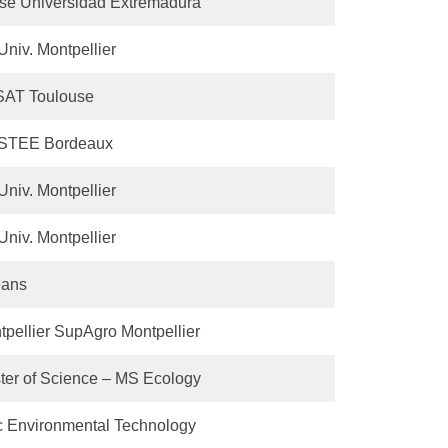
se Universidad Extremadura
niv. Montpellier
AT Toulouse
STEE Bordeaux
niv. Montpellier
niv. Montpellier
éans
tpellier SupAgro Montpellier
ter of Science – MS Ecology
 Environmental Technology