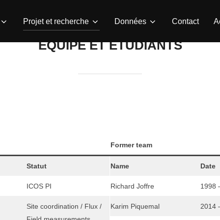
Projet et recherche
Données
Contact
A
EQUIPE ET ÉTUDIANTS
Former team
Statut
Name
Date
ICOS PI
Richard Joffre
1998 
Site coordination / Flux /
Karim Piquemal
2014 
Field measurements