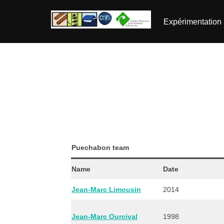
Aller
au
Expérimentation
contenu
Puechabon team
Name
Date
Jean-Marc Limousin
2014
Jean-Marc Ourcival
1998