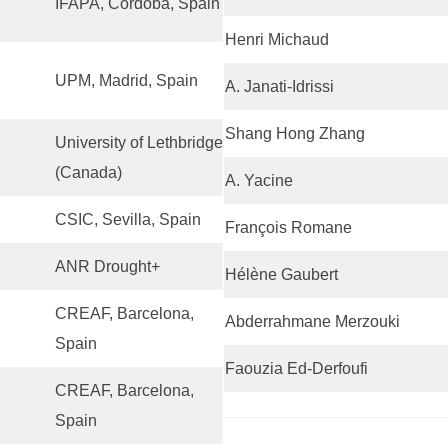
IFAPA, Córdoba, Spain
Henri Michaud
UPM, Madrid, Spain
A. Janati-Idrissi
Shang Hong Zhang
University of Lethbridge
(Canada)
A. Yacine
CSIC, Sevilla, Spain
François Romane
ANR Drought+
Hélène Gaubert
CREAF, Barcelona,
Abderrahmane Merzouki
Spain
Faouzia Ed-Derfoufi
CREAF, Barcelona,
Spain