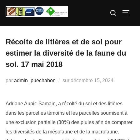
Aller
Rechercher :
au
PERM
contenu
Récolte de litières et de sol pour
estimer la diversité de la faune du
sol. 17 mai 2018
Publié
par
admin_puechabon
sur
décembre 15, 2024
le
Adriane Aupic-Samain, a récolté du sol et des litières
dans les parcelles témoins et les parcelles soumisent à
une exclusion partielle (30%) des pluies afin de comparer
les diversités de la mésofaune et de la macrofaune.