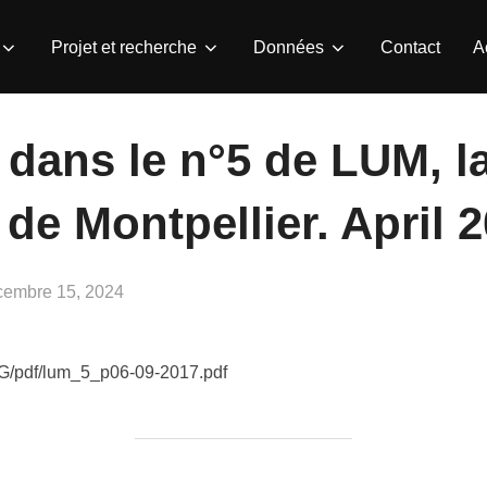
Projet et recherche
Données
Contact
A
dans le n°5 de LUM, la
 de Montpellier. April 
lié
cembre 15, 2024
IMG/pdf/lum_5_p06-09-2017.pdf