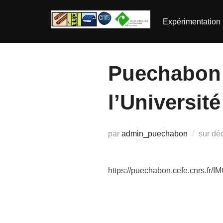
Aller
au
Expérimentation
contenu
Puechabon 
l’Université
Pub
par
admin_puechabon
sur
dé
le
https://puechabon.cefe.cnrs.fr/