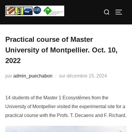
Aller
Rechercher :
au
PERM
contenu
Practical course of Master
University of Montpellier. Oct. 10,
2022
Publié
par
admin_puechabon
sur
décembre 15, 2024
le
14 students of the Master 1 Ecosystèmes from the
University of Montpellier visited the experimental site for a
practical course with the Profs. T. Decaens and F. Richard.