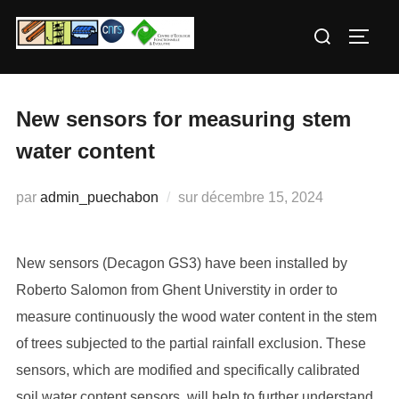
Aller
Rechercher :
au
PERM
contenu
New sensors for measuring stem
water content
Publié
par
admin_puechabon
sur
décembre 15, 2024
le
New sensors (Decagon GS3) have been installed by
Roberto Salomon from Ghent Universtity in order to
measure continuously the wood water content in the stem
of trees subjected to the partial rainfall exclusion. These
sensors, which are modified and specifically calibrated
soil water content sensors, will help to further understand