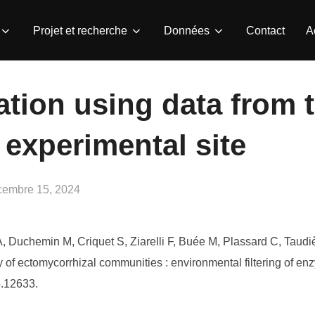
Projet et recherche
Données
Contact
A
tion using data from 
experimental site
lié
cembre 15, 2024
 Duchemin M, Criquet S, Ziarelli F, Buée M, Plassard C, Taudi
y of ectomycorrhizal communities : environmental filtering of enzy
5.12633.