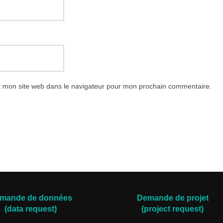
t mon site web dans le navigateur pour mon prochain commentaire.
mande de données
Demande de projet
(data request)
(project request)