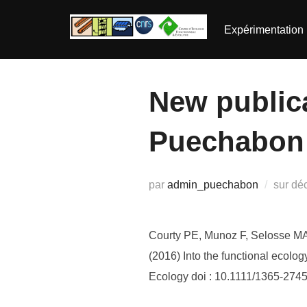
Aller
au
Expérimentation
contenu
New publica
Puechabon 
Pub
par
admin_puechabon
sur
dé
le
Courty PE, Munoz F, Selosse MA,
(2016) Into the functional ecolog
Ecology doi : 10.1111/1365-274