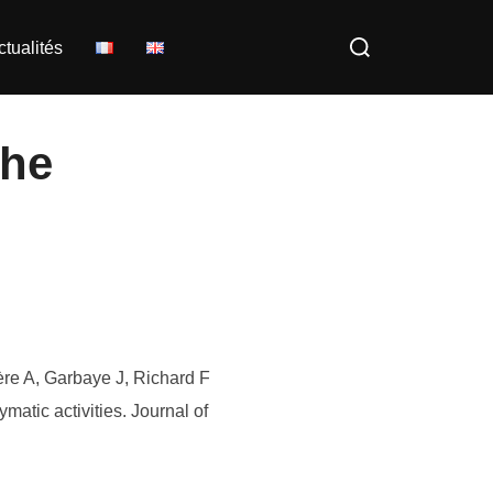
Rechercher :
ctualités
the
ère A, Garbaye J, Richard F
matic activities. Journal of