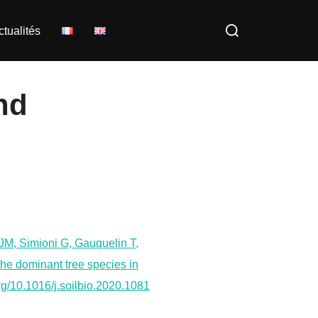
Rechercher :
ctualités
nd
JM, Simioni G, Gauquelin T,
the dominant tree species in
rg/10.1016/j.soilbio.2020.1081