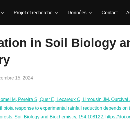
Projet et recherche
Données
Contact
A
tion in Soil Biology a
ry
lié
cembre 15, 2024
mel M, Pereira S, Quer E, Lecareux C, Limousin JM, Ourcival 
 biota response to experimental rainfall reduction depends on 
rests. Soil Biology and Biochemistry, 154:108122. https://doi.o