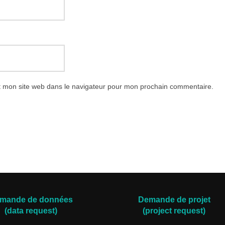
t mon site web dans le navigateur pour mon prochain commentaire.
mande de données
Demande de projet
(data request)
(project request)