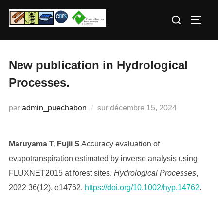
Aller
Rechercher :
au
PERM
contenu
New publication in Hydrological
Processes.
Publié
par
admin_puechabon
sur
décembre 15, 2024
le
Maruyama T, Fujii S
Accuracy evaluation of
evapotranspiration estimated by inverse analysis using
FLUXNET2015 at forest sites.
Hydrological Processes
,
2022 36(12), e14762.
https://doi.org/10.1002/hyp.14762
.