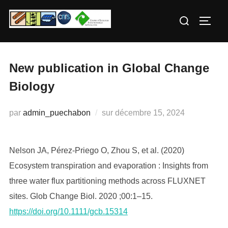
Aller
Rechercher :
au
PERM
contenu
New publication in Global Change
Biology
Publié
par
admin_puechabon
sur
décembre 15, 2024
le
Nelson JA, Pérez-Priego O, Zhou S, et al. (2020)
Ecosystem transpiration and evaporation : Insights from
three water flux partitioning methods across FLUXNET
sites. Glob Change Biol. 2020 ;00:1–15.
https://doi.org/10.1111/gcb.15314