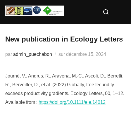
Aller
Rechercher :
au
PERM
contenu
New publication in Ecology Letters
Publié
par
admin_puechabon
sur
décembre 15, 2024
le
Journé, V., Andrus, R., Aravena, M.-C., Ascoli, D., Berretti,
R., Berveiller, D., et al. (2022) Globally, tree fecundity
exceeds productivity gradients. Ecology Letters, 00, 1–12.
Available from :
https://doi.org/10.1111/ele.14012