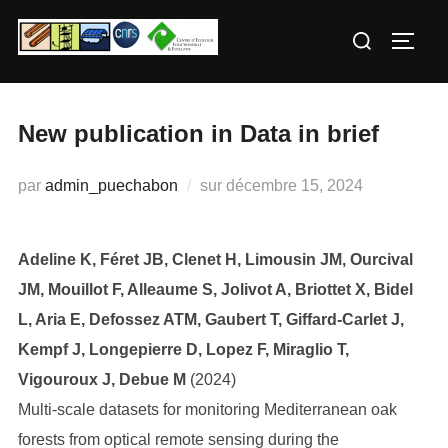
Aller
Rechercher :
au
PERM
contenu
New publication in Data in brief
Publié
par
admin_puechabon
sur
décembre 15, 2024
le
Adeline K, Féret JB, Clenet H, Limousin JM, Ourcival
JM, Mouillot F, Alleaume S, Jolivot A, Briottet X, Bidel
L, Aria E, Defossez ATM, Gaubert T, Giffard-Carlet J,
Kempf J, Longepierre D, Lopez F, Miraglio T,
Vigouroux J, Debue M
(2024)
Multi-scale datasets for monitoring Mediterranean oak
forests from optical remote sensing during the