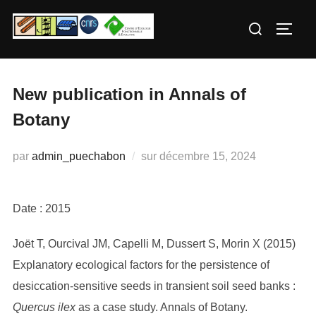
Aller
Rechercher :
au
PERM
contenu
New publication in Annals of
Botany
Publié
par
admin_puechabon
sur
décembre 15, 2024
le
Date : 2015
Joët T, Ourcival JM, Capelli M, Dussert S, Morin X (2015)
Explanatory ecological factors for the persistence of
desiccation-sensitive seeds in transient soil seed banks :
Quercus ilex
as a case study. Annals of Botany.