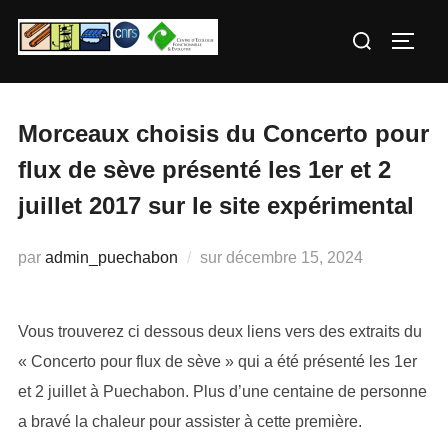
Aller
Rechercher :
au
PERM
contenu
Morceaux choisis du Concerto pour
flux de sève présenté les 1er et 2
juillet 2017 sur le site expérimental
Publié
par
admin_puechabon
sur
décembre 15, 2024
le
Vous trouverez ci dessous deux liens vers des extraits du
« Concerto pour flux de sève » qui a été présenté les 1er
et 2 juillet à Puechabon. Plus d’une centaine de personne
a bravé la chaleur pour assister à cette première.