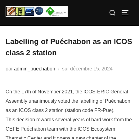
Aller
Rechercher :
au
PERM
contenu
Labelling of Puéchabon as an ICOS
class 2 station
Publié
par
admin_puechabon
sur
décembre 15, 2024
le
On the 17th of November 2021, the ICOS-ERIC General
Assembly unanimously voted the labelling of Puéchabon
as an ICOS class 2 station (station code FR-Pue).
This decision rewards several years of hard work from the
CEFE Puéchabon team with the ICOS Ecosystem
Thematic Center and it opens a new chapter of the