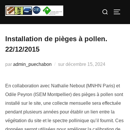
Aller
Rechercher :
au
PERM
contenu
Installation de pièges à pollen.
22/12/2015
Publié
par
admin_puechabon
sur
décembre 15, 2024
le
En collaboration avec Nathalie Nebout (MNHN Paris) et
Odile Peyron (ISEM Montpellier) des pièges à pollen sont
installé sur le site, une collecte mensuelle sera effectuée
pendant plusieurs années pour établir un lien entre la
végétation du site et le spectre pollinique qu’il fournit. Ces
données seront utilisées pour améliorer la calibration de