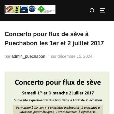
Aller
Rechercher :
au
PERM
contenu
Concerto pour flux de sève à
Puechabon les 1er et 2 juillet 2017
Publié
par
admin_puechabon
sur
décembre 15, 2024
le